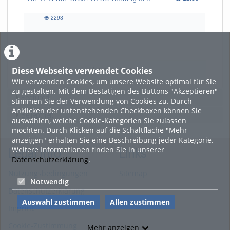
2293
2293
views
Diese Webseite verwendet Cookies
LADE MEHR
Wir verwenden Cookies, um unsere Website optimal für Sie
zu gestalten. Mit dem Bestätigen des Buttons "Akzeptieren"
Featured
stimmen Sie der Verwendung von Cookies zu. Durch
Anklicken der untenstehenden Checkboxen können Sie
Beliebtheit
auswählen, welche Cookie-Kategorien Sie zulassen
möchten. Durch Klicken auf die Schaltfläche "Mehr
anzeigen" erhalten Sie eine Beschreibung jeder Kategorie.
Weitere Informationen finden Sie in unserer
Legal Info
Links
Datenschutzerklärung
.
Nutzungsbedingungen
Sitemap
Notwendig
Datenschutzerklärung
Auswahl zustimmen
Allen zustimmen
Imprint
Cookie-Zustimmung
Mehr anzeigen