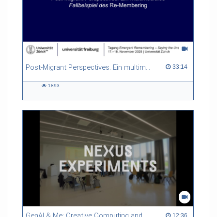
Post-Migrant Perspectives. Ein multimediales Fallbeispiel des Re-Membering
33:14 duration
33:14
1893
1893
views
GenAI & Me: Creative Computing and Emancipatory AI
12:36 duration
12:36