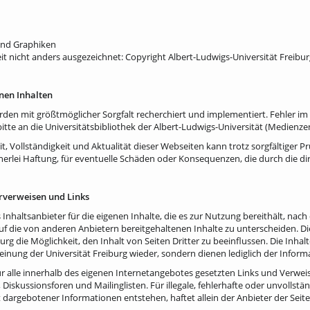
und Graphiken
it nicht anders ausgezeichnet: Copyright Albert-Ludwigs-Universität Freibur
nen Inhalten
erden mit größtmöglicher Sorgfalt recherchiert und implementiert. Fehler 
itte an die Universitätsbibliothek der Albert-Ludwigs-Universität (Medienz
eit, Vollständigkeit und Aktualität dieser Webseiten kann trotz sorgfältige
rlei Haftung, für eventuelle Schäden oder Konsequenzen, die durch die di
rverweisen und Links
als Inhaltsanbieter für die eigenen Inhalte, die es zur Nutzung bereithält, n
uf die von anderen Anbietern bereitgehaltenen Inhalte zu unterscheiden. D
urg die Möglichkeit, den Inhalt von Seiten Dritter zu beeinflussen. Die Inhalt
 Meinung der Universität Freiburg wieder, sondern dienen lediglich der In
ür alle innerhalb des eigenen Internetangebotes gesetzten Links und Verweis
Diskussionsforen und Mailinglisten. Für illegale, fehlerhafte oder unvollst
 dargebotener Informationen entstehen, haftet allein der Anbieter der Seite