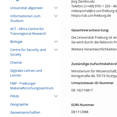
Jörg Zembruski
Telefon: [++49] 0761 / 203 - 4
Universität allgemein
videoportal@rz.uni-freiburg.
https://ub.uni-freiburg.de
Informationen zum
Studium
ACT - Africa Centre for
Gesamtverantwortung:
Transregional Research
Die Universität Freiburg ist e
Biologie
Sie wird durch die Rektorin Pro
Weitere Verantwortlichkeite
Centre for Security and
Society
Chemie
Zuständige Aufsichtsbehörd
Digitales Lehren und
Ministerium für Wissenschaf
Lernen
Königstraße 46, 70173 Stuttga
Umsatzsteuer-ID-Nummer
FMF - Freiburger
Materialforschungszentrum
DE 142116817
FRIAS
Geographie
EORI-Nummer
DE1112988
Geowissenschaften