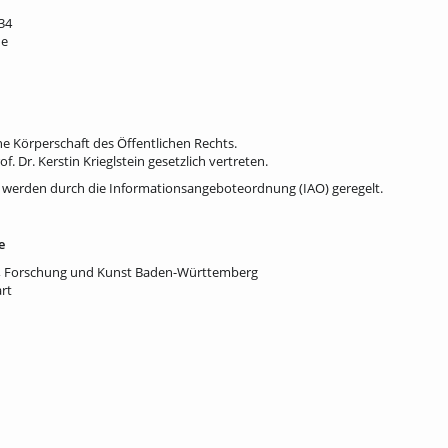
634
de
ine Körperschaft des Öffentlichen Rechts.
f. Dr. Kerstin Krieglstein gesetzlich vertreten.
n werden durch die Informationsangeboteordnung (IAO) geregelt.
e
t, Forschung und Kunst Baden-Württemberg
rt