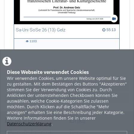
Sa-Uni SoSe 26 (13) Gelz
55:13 duration
55:13
1103
1103
views
Diese Webseite verwendet Cookies
LADE MEHR
Wir verwenden Cookies, um unsere Website optimal für Sie
zu gestalten. Mit dem Bestätigen des Buttons "Akzeptieren"
Featured
stimmen Sie der Verwendung von Cookies zu. Durch
Anklicken der untenstehenden Checkboxen können Sie
Beliebtheit
auswählen, welche Cookie-Kategorien Sie zulassen
möchten. Durch Klicken auf die Schaltfläche "Mehr
anzeigen" erhalten Sie eine Beschreibung jeder Kategorie.
Weitere Informationen finden Sie in unserer
Legal Info
Links
Datenschutzerklärung
.
Nutzungsbedingungen
Sitemap