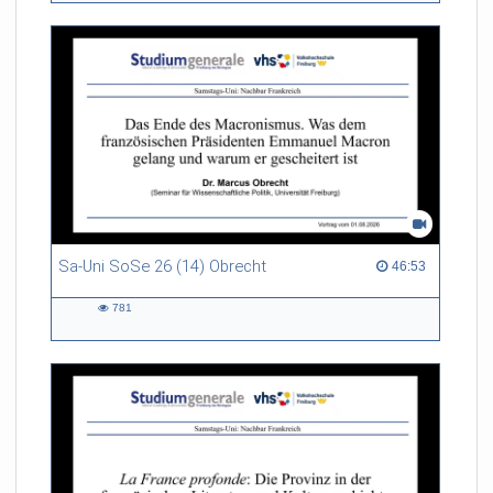
Sa-Uni SoSe 26 (14) Obrecht
46:53 duration
46:53
781
781
views