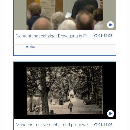
Die Achtundsechziger Bewegung in Freiburg
01:45:08 duration
01:45:08
704
704
views
"Zunächst nur versuchs- und probeweise": die Einführung des Frauenstudiums an der Freiburger Universität
01:11:06 duration
01:11:06