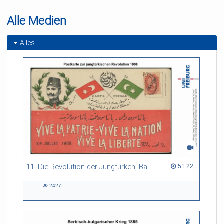
Alle Medien
Alles
11. Die Revolution der Jungtürken, Balkankriege, 1.Weltkrieg, Gallipoli, Saloniki-Front, die Verträge von Sèvres und Lausanne
51:22 duration
51:22
2427
2427
views