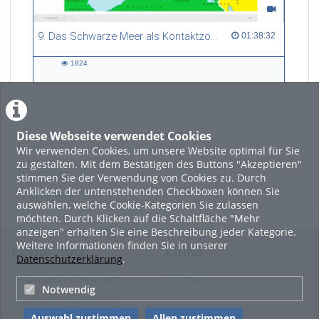
9. Das Schwarze Meer als Kontaktzone des Russländischen und Osmanischen Imperiums
01:38:32 duration
01:38:32
1824
1824
views
Diese Webseite verwendet Cookies
LADE MEHR
Wir verwenden Cookies, um unsere Website optimal für Sie
zu gestalten. Mit dem Bestätigen des Buttons "Akzeptieren"
Featured
stimmen Sie der Verwendung von Cookies zu. Durch
Anklicken der untenstehenden Checkboxen können Sie
Beliebtheit
auswählen, welche Cookie-Kategorien Sie zulassen
möchten. Durch Klicken auf die Schaltfläche "Mehr
anzeigen" erhalten Sie eine Beschreibung jeder Kategorie.
Weitere Informationen finden Sie in unserer
Legal Info
Links
Datenschutzerklärung
.
Nutzungsbedingungen
Sitemap
Notwendig
Datenschutzerklärung
Auswahl zustimmen
Allen zustimmen