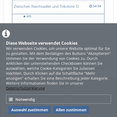
Zwischen Reichsadler und Trikolore. Das Elsass im Ersten Weltkrieg
54:54 duration
54:54
955
955
views
Diese Webseite verwendet Cookies
LADE MEHR
Wir verwenden Cookies, um unsere Website optimal für Sie
zu gestalten. Mit dem Bestätigen des Buttons "Akzeptieren"
Featured
stimmen Sie der Verwendung von Cookies zu. Durch
Anklicken der untenstehenden Checkboxen können Sie
Beliebtheit
auswählen, welche Cookie-Kategorien Sie zulassen
möchten. Durch Klicken auf die Schaltfläche "Mehr
anzeigen" erhalten Sie eine Beschreibung jeder Kategorie.
Weitere Informationen finden Sie in unserer
Legal Info
Links
Datenschutzerklärung
.
Nutzungsbedingungen
Sitemap
Notwendig
Datenschutzerklärung
Auswahl zustimmen
Allen zustimmen
Imprint