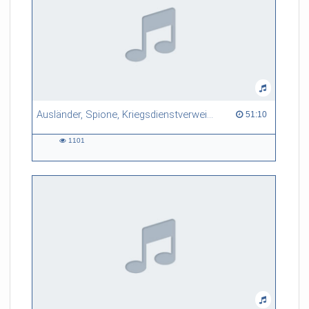
Ausländer, Spione, Kriegsdienstverweigerer: Der Grenzraum Basel im Ersten Weltkrieg
51:10 duration
51:10
1101
1101
views