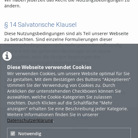
ändern.
§ 14 Salvatorische Klausel
Diese Nutzungsbedingungen sind als Teil unserer Webseite
zu betrachten. Sind einzelne Formulierungen dieser
Nutzungsbedingungen nicht mehr ganz oder vollständig
konform mit der geltenden Rechtslage, so ist davon
auszugehen, dass die übrigen Regelungen der
Nutzungsbedingungen bestehen bleiben.
Diese Webseite verwendet Cookies
Wir verwenden Cookies, um unsere Website optimal für Sie
zu gestalten. Mit dem Bestätigen des Buttons "Akzeptieren"
1
Die Verwaltungs- und Benutzungsordnung ist im Internet
stimmen Sie der Verwendung von Cookies zu. Durch
veröffentlicht:
https://www.rz.uni-
Anklicken der untenstehenden Checkboxen können Sie
freiburg.de/de/inhalt/dokumente/ordnungen/vbo.pdf/view
auswählen, welche Cookie-Kategorien Sie zulassen
möchten. Durch Klicken auf die Schaltfläche "Mehr
anzeigen" erhalten Sie eine Beschreibung jeder Kategorie.
Weitere Informationen finden Sie in unserer
Legal Info
Links
Datenschutzerklärung
.
Nutzungsbedingungen
Sitemap
Notwendig