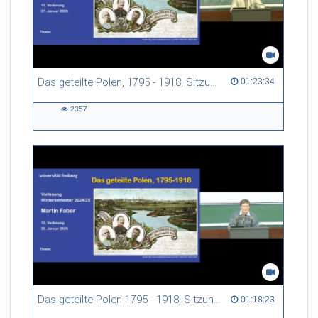
Das geteilte Polen, 1795 - 1918, Sitzung 13
01:23:34 duration
01:23:34
2357
2357
views
Das geteilte Polen 1795 - 1918, Sitzung 12
01:18:23 duration
01:18:23