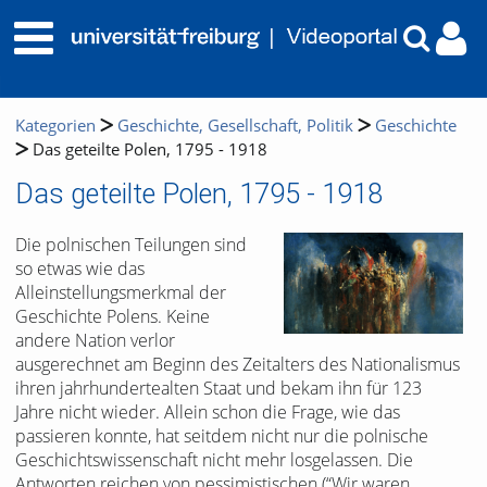
Kategorien
Geschichte, Gesellschaft, Politik
Geschichte
Das geteilte Polen, 1795 - 1918
Das geteilte Polen, 1795 - 1918
Die polnischen Teilungen sind
so etwas wie das
Alleinstellungsmerkmal der
Geschichte Polens. Keine
andere Nation verlor
ausgerechnet am Beginn des Zeitalters des Nationalismus
ihren jahrhundertealten Staat und bekam ihn für 123
Jahre nicht wieder. Allein schon die Frage, wie das
passieren konnte, hat seitdem nicht nur die polnische
Geschichtswissenschaft nicht mehr losgelassen. Die
Antworten reichen von pessimistischen (“Wir waren