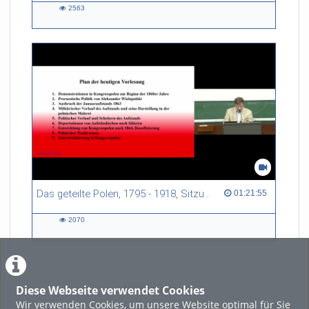
2563
2563
views
Das geteilte Polen, 1795 - 1918, Sitzung 11
01:21:55 duration
01:21:55
2070
2070
views
Diese Webseite verwendet Cookies
LADE MEHR
Wir verwenden Cookies, um unsere Website optimal für Sie