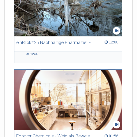
einBlick#26 Nachhaltige Pharmazie: Für die Gesundheit unserer Gewässer
12:00 duration
12:00
1244
1244
views
Forever Chemicals - Wein als Beweismittel für die Wissenschaft
01:56 duration
01:56