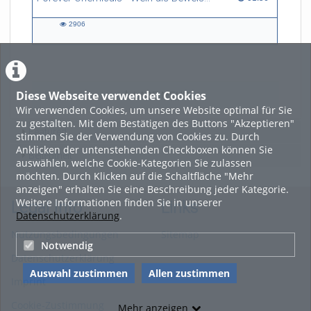
2906
2906
views
Diese Webseite verwendet Cookies
LADE MEHR
Wir verwenden Cookies, um unsere Website optimal für Sie
zu gestalten. Mit dem Bestätigen des Buttons "Akzeptieren"
Featured
stimmen Sie der Verwendung von Cookies zu. Durch
Anklicken der untenstehenden Checkboxen können Sie
Beliebtheit
auswählen, welche Cookie-Kategorien Sie zulassen
möchten. Durch Klicken auf die Schaltfläche "Mehr
anzeigen" erhalten Sie eine Beschreibung jeder Kategorie.
Weitere Informationen finden Sie in unserer
Legal Info
Links
Datenschutzerklärung
.
Nutzungsbedingungen
Sitemap
Notwendig
Datenschutzerklärung
Auswahl zustimmen
Allen zustimmen
Imprint
Cookie-Zustimmung
Mehr anzeigen