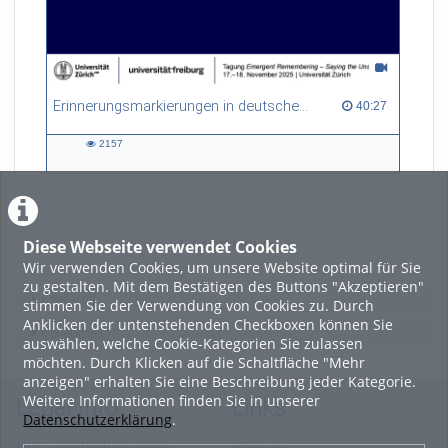
Erinnerungsmarkierungen in deutschen und französischen Zeitzeug:innen-Interviews
40:27 duration
40:27
2157
2157
views
Diese Webseite verwendet Cookies
LADE MEHR
Wir verwenden Cookies, um unsere Website optimal für Sie
zu gestalten. Mit dem Bestätigen des Buttons "Akzeptieren"
Featured
stimmen Sie der Verwendung von Cookies zu. Durch
Anklicken der untenstehenden Checkboxen können Sie
Beliebtheit
auswählen, welche Cookie-Kategorien Sie zulassen
möchten. Durch Klicken auf die Schaltfläche "Mehr
anzeigen" erhalten Sie eine Beschreibung jeder Kategorie.
Weitere Informationen finden Sie in unserer
Legal Info
Links
Datenschutzerklärung
.
Nutzungsbedingungen
Sitemap