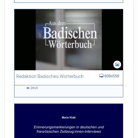
views
Redaktion Badisches Wörterbuch
608x558
2810
2810
views