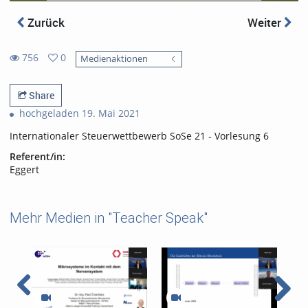
Zurück
Weiter
756
0
Medienaktionen
0
756
favorites
views
Share
hochgeladen 19. Mai 2021
Internationaler Steuerwettbewerb SoSe 21 - Vorlesung 6
Referent/in:
Eggert
Mehr Medien in "Teacher Speak"