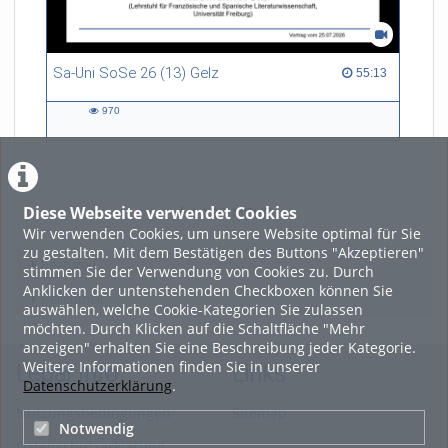
Sa-Uni SoSe 26 (13) Gelz
55:13 duration
55:13
970
970
views
Diese Webseite verwendet Cookies
LADE MEHR
Wir verwenden Cookies, um unsere Website optimal für Sie
zu gestalten. Mit dem Bestätigen des Buttons "Akzeptieren"
Featured
stimmen Sie der Verwendung von Cookies zu. Durch
Anklicken der untenstehenden Checkboxen können Sie
Beliebtheit
auswählen, welche Cookie-Kategorien Sie zulassen
möchten. Durch Klicken auf die Schaltfläche "Mehr
anzeigen" erhalten Sie eine Beschreibung jeder Kategorie.
Weitere Informationen finden Sie in unserer
Legal Info
Links
Datenschutzerklärung
.
Nutzungsbedingungen
Sitemap
Notwendig
Datenschutzerklärung