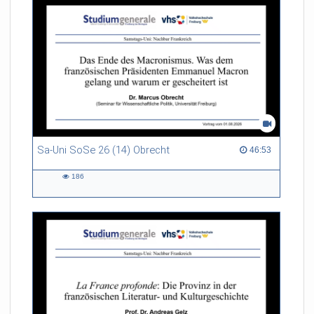
Sa-Uni SoSe 26 (14) Obrecht
46:53 duration
46:53
186
186
views