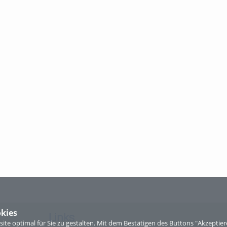
kies
Links
te optimal für Sie zu gestalten. Mit dem Bestätigen des Buttons "Akzepti