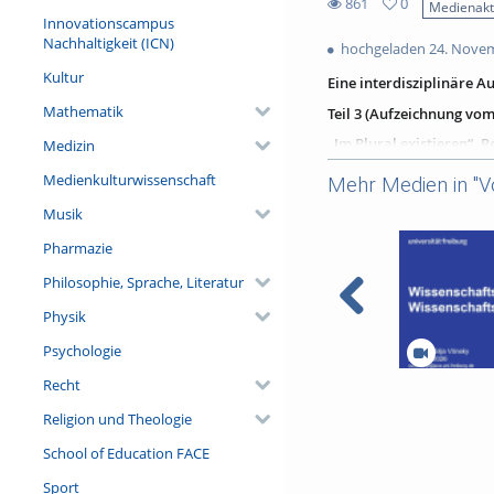
861
0
Medienakt
0
Innovationscampus
861
favorites
Nachhaltigkeit (ICN)
hochgeladen 24. Nove
views
Kultur
Eine interdisziplinäre 
Mathematik
Teil 3 (Aufzeichnung vom
„Im Plural existieren“. 
Medizin
Referent/in:
Medienkulturwissenschaft
Mehr Medien in "V
Prof.‘in Dr. Ursula Nothel
Musik
(Theologin und Professori
Gesellschaftslehre, Univer
Pharmazie
„Im Plural existieren“. Re
Philosophie, Sprache, Literatur
Moderation: Dr. Arndt Mi
Physik
Psychologie
Recht
Wissenschaftsf
Wissenschaft
Religion und Theologie
School of Education FACE
Sport