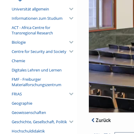
Universität allgemein
Informationen zum Studium
ACT - Africa Centre for
Transregional Research
Biologie
Centre for Security and Society
Chemie
Digitales Lehren und Lernen
FMF - Freiburger
Materialforschungszentrum
FRIAS
Geographie
Geowissenschaften
Zurück
Geschichte, Gesellschaft, Politik
Hochschuldidaktik