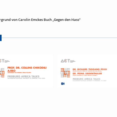
rgrund von Carolin Emckes Buch „Gegen den Hass“
urg Africa Talks - Conflict, Rule of
Restitution: Eine Standortbestimmun
nd Critical Minerals in Africa
--- Freiburger Afrikagespräche ---
27.11.2024 --- ACT